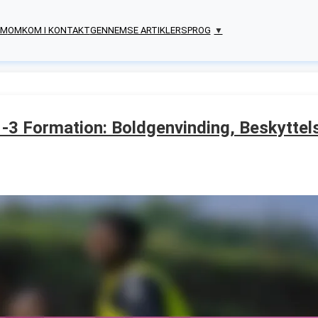
EM
OM
KOM I KONTAKT
GENNEMSE ARTIKLER
SPROG
▼
1-3 Formation: Boldgenvinding, Beskyttel