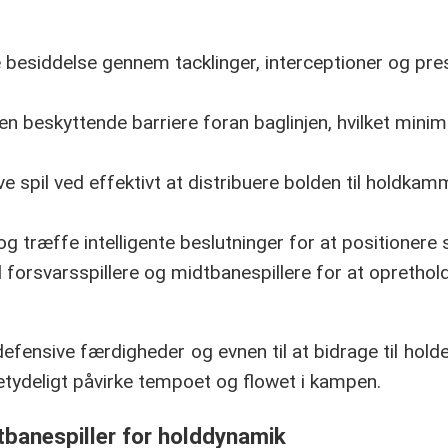
 besiddelse gennem tacklinger, interceptioner og pre
n beskyttende barriere foran baglinjen, hvilket minim
 spil ved effektivt at distribuere bolden til holdkam
og træffe intelligente beslutninger for at positionere s
forsvarsspillere og midtbanespillere for at oprethol
ensive færdigheder og evnen til at bidrage til holdet
etydeligt påvirke tempoet og flowet i kampen.
tbanespiller for holddynamik