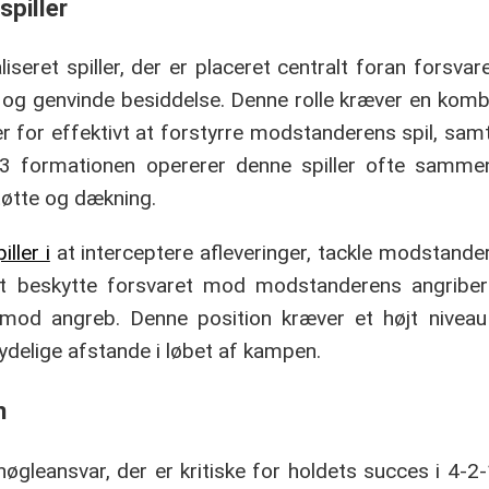
spiller
iseret spiller, der er placeret centralt foran forsvar
g genvinde besiddelse. Denne rolle kræver en kombin
er for effektivt at forstyrre modstanderens spil, sa
-3 formationen opererer denne spiller ofte samm
støtte og dækning.
ller i
at interceptere afleveringer, tackle modstander
 at beskytte forsvaret mod modstanderens angribere
 mod angreb. Denne position kræver et højt niveau
ydelige afstande i løbet af kampen.
n
nøgleansvar, der er kritiske for holdets succes i 4-2