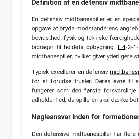
Definition af en defensiv midtbane
En defensiv midtbanespiller er en special
opgave at bryde modstanderens angreb o
bevidsthed, fysik og tekniske færdighed
bidrager til holdets opbygning.
I 4
-2-1
midtbanespiller, hvilket giver yderligere 
Typisk excellerer en defensiv
midtbanespi
for at forudse trusler. Deres evne til
fungerer som den første forsvarslinje
udholdenhed, da spilleren skal dække bet
Nøgleansvar inden for formatione
Den defensive midtbanespiller har flere 