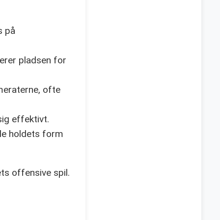
s på
erer pladsen for
meraterne, ofte
ig effektivt.
de holdets form
s offensive spil.