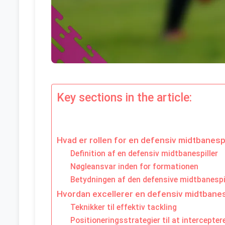
Key sections in the article:
Hvad er rollen for en defensiv midtbanespi
Definition af en defensiv midtbanespiller
Nøgleansvar inden for formationen
Betydningen af den defensive midtbanespi
Hvordan excellerer en defensiv midtbanesp
Teknikker til effektiv tackling
Positioneringsstrategier til at intercepter