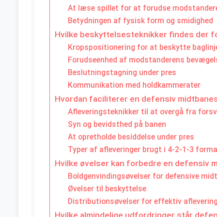
At læse spillet for at forudse modstande
Betydningen af fysisk form og smidighed
Hvilke beskyttelsesteknikker findes der f
Kropspositionering for at beskytte baglinj
Forudseenhed af modstanderens bevægel
Beslutningstagning under pres
Kommunikation med holdkammerater
Hvordan faciliterer en defensiv midtbanesp
Afleveringsteknikker til at overgå fra forsv
Syn og bevidsthed på banen
At opretholde besiddelse under pres
Typer af afleveringer brugt i 4-2-1-3 form
Hvilke øvelser kan forbedre en defensiv 
Boldgenvindingsøvelser for defensive midt
Øvelser til beskyttelse
Distributionsøvelser for effektiv afleverin
Hvilke almindelige udfordringer står defe