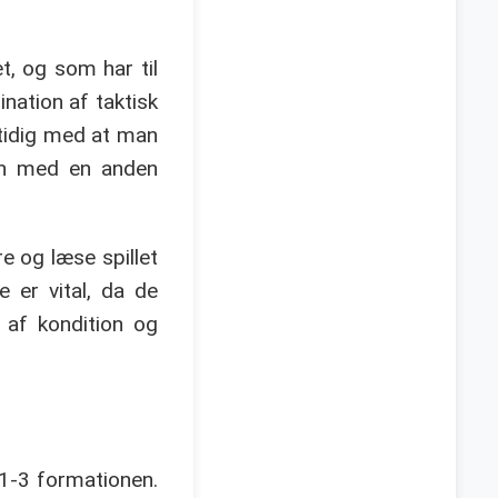
et, og som har til
ation af taktisk
mtidig med at man
en med en anden
e og læse spillet
 er vital, da de
 af kondition og
-1-3 formationen.