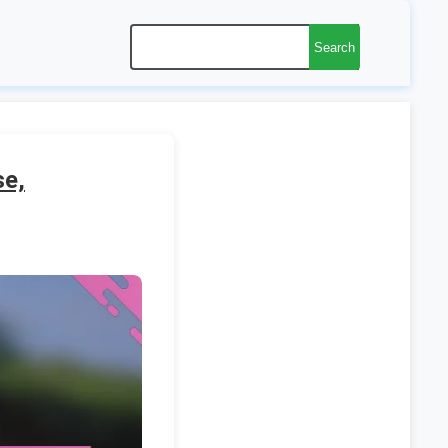
Search
se,