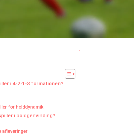
ller i 4-2-1-3 formationen?
ller for holddynamik
iller i boldgenvinding?
e afleveringer