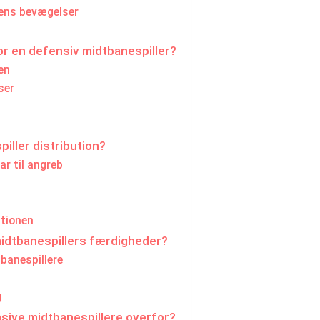
rens bevægelser
or en defensiv midtbanespiller?
en
ser
iller distribution?
ar til angreb
ationen
midtbanespillers færdigheder?
banespillere
g
nsive midtbanespillere overfor?