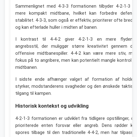
Sammenlignet med 4-3-3 formationen tilbyder 4-2-1-3 e
mere kompakt midtbane, hvilket kan forbedre defensi
stabilitet. 4-3-3, som også er effektiv, prioriterer ofte bredd
og kan efterlade huller i midten af banen.
I kontrast til 4-4-2 giver 4-2-1-3 en mere flydend
angrebsstil, der muliggør større kreativitet gennem de
offensive midtbanespiller. 4-4-2 kan være mere stiv, me
fokus på to angribere, men kan potentielt mangle kontrol p
midtbanen.
I sidste ende afhænger valget af formation af holdet
styrker, modstanderens svagheder og den ønskede taktisk
tilgang til kampen.
Historisk kontekst og udvikling
4-2-1-3 formationen er udviklet fra tidligere opstillinger, de
prioriterede enten forsvar eller angreb. Dens rødder ka
spores tilbage til den traditionelle 4-4-2, men har tilpasse