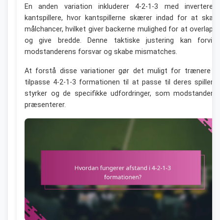
En anden variation inkluderer 4-2-1-3 med invertered
kantspillere, hvor kantspillerne skærer indad for at skab
målchancer, hvilket giver backerne mulighed for at overlapp
og give bredde. Denne taktiske justering kan forvirr
modstanderens forsvar og skabe mismatches.
At forstå disse variationer gør det muligt for trænere a
tilpasse 4-2-1-3 formationen til at passe til deres spillere
styrker og de specifikke udfordringer, som modstandern
præsenterer.