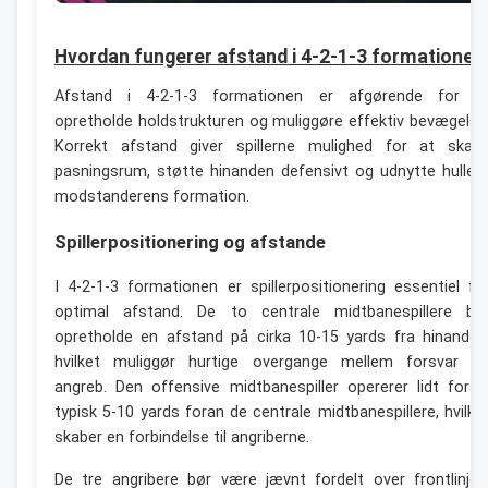
Hvordan fungerer afstand i 4-2-1-3 formationen
Afstand i 4-2-1-3 formationen er afgørende for a
opretholde holdstrukturen og muliggøre effektiv bevægelse
Korrekt afstand giver spillerne mulighed for at skab
pasningsrum, støtte hinanden defensivt og udnytte huller 
modstanderens formation.
Spillerpositionering og afstande
I 4-2-1-3 formationen er spillerpositionering essentiel fo
optimal afstand. De to centrale midtbanespillere bø
opretholde en afstand på cirka 10-15 yards fra hinanden
hvilket muliggør hurtige overgange mellem forsvar o
angreb. Den offensive midtbanespiller opererer lidt foran
typisk 5-10 yards foran de centrale midtbanespillere, hvilke
skaber en forbindelse til angriberne.
De tre angribere bør være jævnt fordelt over frontlinjen