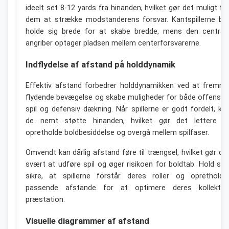
ideelt set 8-12 yards fra hinanden, hvilket gør det muligt fo
dem at strække modstanderens forsvar. Kantspillerne bø
holde sig brede for at skabe bredde, mens den central
angriber optager pladsen mellem centerforsvarerne.
Indflydelse af afstand på holddynamik
Effektiv afstand forbedrer holddynamikken ved at fremm
flydende bevægelse og skabe muligheder for både offensiv
spil og defensiv dækning. Når spillerne er godt fordelt, ka
de nemt støtte hinanden, hvilket gør det lettere a
opretholde boldbesiddelse og overgå mellem spilfaser.
Omvendt kan dårlig afstand føre til trængsel, hvilket gør de
svært at udføre spil og øger risikoen for boldtab. Hold ska
sikre, at spillerne forstår deres roller og opretholde
passende afstande for at optimere deres kollektiv
præstation.
Visuelle diagrammer af afstand