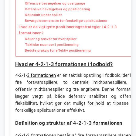
Offensive bevægelser og overgange
Defensive bevægelser og positionering
Rolleskift under spillet
Bevægelsesmønstre for forskellige spilsituationer
Hvad er de vigtigste positioneringsstrategier i 4-2-1-3
formationen?
Roller og ansvar for hver spiller
Taktiske nuancer i positionering
Bedste praksis for effektiv positionering
Hvad er 4-2-1-3 formationen i fodbold?
4-2-1-
3 formationen
er en taktisk opstilling i fodbold, der ha
fire forsvarsspillere, to centrale midtbanespillere, e
offensiv midtbanespiller og tre angribere. Denne formatio
lægger vægt på både defensiv stabilitet og offensi
fleksibilitet, hvilket gør det muligt for hold at tilpasse si
forskellige spilsituationer effektivt.
Definition og struktur af 4-2-1-3 formationen
4-2-1-3 formationen består af fire forsvarsspillere placeret 