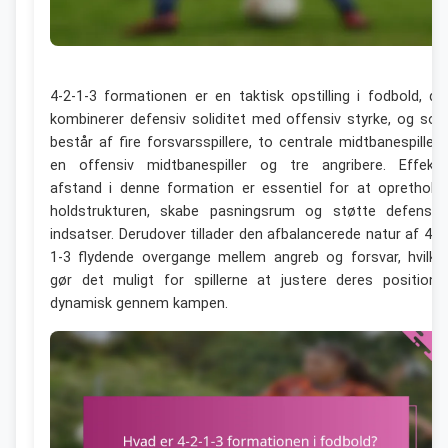
4-2-1-3 formationen er en taktisk opstilling i fodbold, de
kombinerer defensiv soliditet med offensiv styrke, og so
består af fire forsvarsspillere, to centrale midtbanespillere
en offensiv midtbanespiller og tre angribere. Effekti
afstand i denne formation er essentiel for at oprethold
holdstrukturen, skabe pasningsrum og støtte defensiv
indsatser. Derudover tillader den afbalancerede natur af 4-2
1-3 flydende overgange mellem angreb og forsvar, hvilke
gør det muligt for spillerne at justere deres positione
dynamisk gennem kampen.