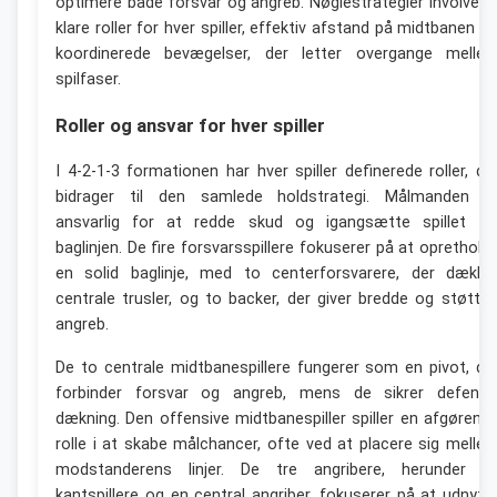
optimere både forsvar og angreb. Nøglestrategier involvere
klare roller for hver spiller, effektiv afstand på midtbanen o
koordinerede bevægelser, der letter overgange melle
spilfaser.
Roller og ansvar for hver spiller
I 4-2-1-3 formationen har hver spiller definerede roller, de
bidrager til den samlede holdstrategi. Målmanden e
ansvarlig for at redde skud og igangsætte spillet fr
baglinjen. De fire forsvarsspillere fokuserer på at oprethold
en solid baglinje, med to centerforsvarere, der dække
centrale trusler, og to backer, der giver bredde og støtte 
angreb.
De to centrale midtbanespillere fungerer som en pivot, de
forbinder forsvar og angreb, mens de sikrer defensi
dækning. Den offensive midtbanespiller spiller en afgørend
rolle i at skabe målchancer, ofte ved at placere sig melle
modstanderens linjer. De tre angribere, herunder t
kantspillere og en central angriber, fokuserer på at udnytt