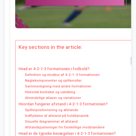
Key sections in the article:
Hvad er 4-2-1-3 formationen i fodbold?
Definition og struktur af 4-2-1-3 formationen
Nøglekomponenter og spillerroller
Sammenligning med andre formationer
Historisk kontekst og udvikling
Almindelige aliaser og variationer
Hvordan fungerer afstand i 4-2-1-3 formationen?
Spillerpositionering og afstande
Indflydelse af afstand på holddynamik
Visuelle diagrammer af afstand
Afstandsjusteringer for forskellige modstandere
Hvad er de typiske bevægelser i 4-2-1-3 formationen?