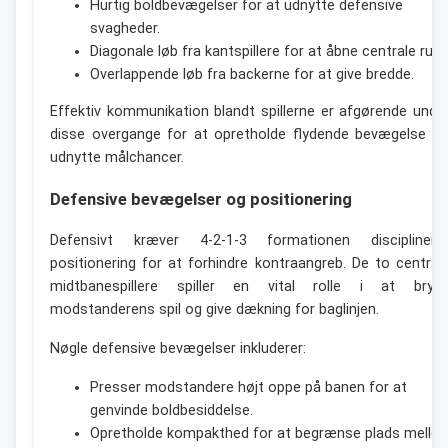
Hurtig boldbevægelser for at udnytte defensive
svagheder.
Diagonale løb fra kantspillere for at åbne centrale rum
Overlappende løb fra backerne for at give bredde.
Effektiv kommunikation blandt spillerne er afgørende unde
disse overgange for at opretholde flydende bevægelse o
udnytte målchancer.
Defensive bevægelser og positionering
Defensivt kræver 4-2-1-3 formationen disciplinere
positionering for at forhindre kontraangreb. De to central
midtbanespillere spiller en vital rolle i at bryd
modstanderens spil og give dækning for baglinjen.
Nøgle defensive bevægelser inkluderer:
Presser modstandere højt oppe på banen for at
genvinde boldbesiddelse.
Opretholde kompakthed for at begrænse plads melle