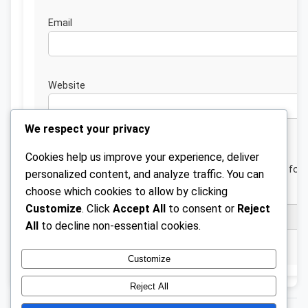
Emai
Website
We respect your privacy
Cookies help us improve your experience, deliver
Save my name, email, and website in this browser for 
personalized content, and analyze traffic. You can
next time I comment.
choose which cookies to allow by clicking
Customize
. Click
Accept All
to consent or
Reject
All
to decline non-essential cookies.
Customize
Reject All