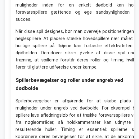
muligheder inden for en enkelt dødbold kan hold
forsvarsspillere gættende og øge sandsynligheden fo
succes.
Når disse spil designes, bør man overveje positioneringen a
nøglespillere. At placere stærke hovedspillere nær målet o
hurtige spillere på fløjene kan forbedre effektiviteten a
dødbolden. Derudover sikrer øvelse af disse spil unde
træning, at spillerne forstår deres roller og timing, hvilke
fører til glattere udførelse under kampe.
Spillerbevægelser og roller under angreb ved
dødbolde
Spillerbevægelser er afgørende for at skabe plads o
muligheder under angreb ved dødbolde. For eksempel bø
spillere lave afledningsløb for at trække forsvarsspillere væ
fra nøgleområder, så holdkammerater kan udnytte d
resulterende huller. Timing er essentiel; spillerne ska
koordinere deres bevægelser for at sikre, at de ankomme