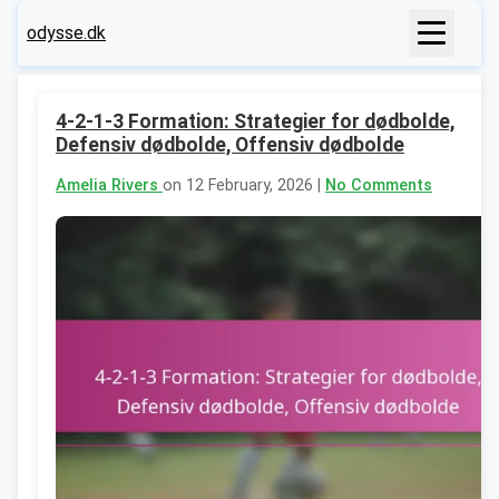
odysse.dk
4-2-1-3 Formation: Strategier for dødbolde,
Defensiv dødbolde, Offensiv dødbolde
Amelia Rivers
on 12 February, 2026 |
No Comments