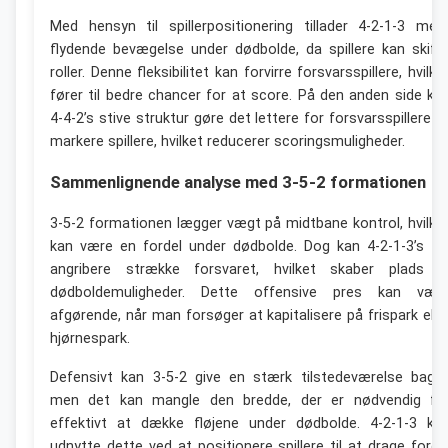
Med hensyn til spillerpositionering tillader 4-2-1-3 mer
flydende bevægelse under dødbolde, da spillere kan skift
roller. Denne fleksibilitet kan forvirre forsvarsspillere, hvilke
fører til bedre chancer for at score. På den anden side ka
4-4-2’s stive struktur gøre det lettere for forsvarsspillere a
markere spillere, hvilket reducerer scoringsmuligheder.
Sammenlignende analyse med 3-5-2 formationen
3-5-2 formationen lægger vægt på midtbane kontrol, hvilke
kan være en fordel under dødbolde. Dog kan 4-2-1-3’s tr
angribere strække forsvaret, hvilket skaber plads ti
dødboldemuligheder. Dette offensive pres kan vær
afgørende, når man forsøger at kapitalisere på frispark elle
hjørnespark.
Defensivt kan 3-5-2 give en stærk tilstedeværelse bagtil
men det kan mangle den bredde, der er nødvendig fo
effektivt at dække fløjene under dødbolde. 4-2-1-3 ka
udnytte dette ved at positionere spillere til at drage forde