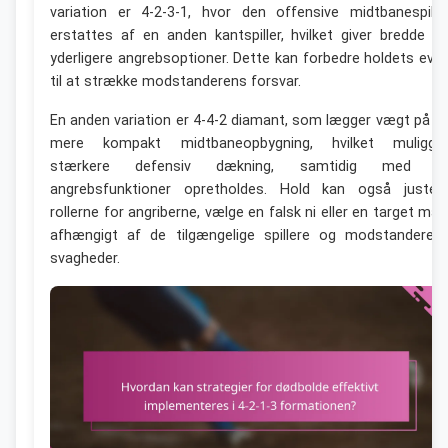
variation er 4-2-3-1, hvor den offensive midtbanespille
erstattes af en anden kantspiller, hvilket giver bredde o
yderligere angrebsoptioner. Dette kan forbedre holdets evn
til at strække modstanderens forsvar.
En anden variation er 4-4-2 diamant, som lægger vægt på e
mere kompakt midtbaneopbygning, hvilket muliggø
stærkere defensiv dækning, samtidig med a
angrebsfunktioner opretholdes. Hold kan også juster
rollerne for angriberne, vælge en falsk ni eller en target man
afhængigt af de tilgængelige spillere og modstanderen
svagheder.