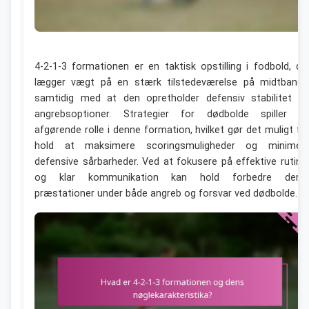
4-2-1-3 formationen er en taktisk opstilling i fodbold, de
lægger vægt på en stærk tilstedeværelse på midtbanen
samtidig med at den opretholder defensiv stabilitet o
angrebsoptioner. Strategier for dødbolde spiller e
afgørende rolle i denne formation, hvilket gør det muligt fo
hold at maksimere scoringsmuligheder og minimer
defensive sårbarheder. Ved at fokusere på effektive rutine
og klar kommunikation kan hold forbedre dere
præstationer under både angreb og forsvar ved dødbolde.