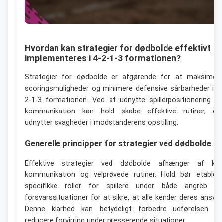
Hvordan kan strategier for dødbolde effektivt
implementeres i 4-2-1-3 formationen?
Strategier for dødbolde er afgørende for at maksimer
scoringsmuligheder og minimere defensive sårbarheder i 4
2-1-3 formationen. Ved at udnytte spillerpositionering o
kommunikation kan hold skabe effektive rutiner, de
udnytter svagheder i modstanderens opstilling.
Generelle principper for strategier ved dødbolde
Effektive strategier ved dødbolde afhænger af kla
kommunikation og velprøvede rutiner. Hold bør etabler
specifikke roller for spillere under både angreb o
forsvarssituationer for at sikre, at alle kender deres ansvar
Denne klarhed kan betydeligt forbedre udførelsen o
reducere forvirring under presserende situationer.