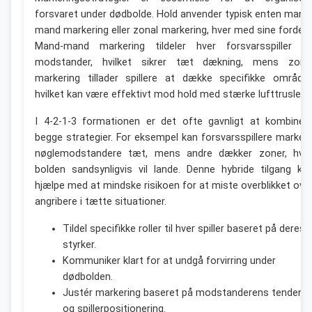
forsvaret under dødbolde. Hold anvender typisk enten mand
mand markering eller zonal markering, hver med sine fordele
Mand-mand markering tildeler hver forsvarsspiller e
modstander, hvilket sikrer tæt dækning, mens zona
markering tillader spillere at dække specifikke områder
hvilket kan være effektivt mod hold med stærke lufttrusler.
I 4-2-1-3 formationen er det ofte gavnligt at kombiner
begge strategier. For eksempel kan forsvarsspillere marker
nøglemodstandere tæt, mens andre dækker zoner, hvo
bolden sandsynligvis vil lande. Denne hybride tilgang ka
hjælpe med at mindske risikoen for at miste overblikket ove
angribere i tætte situationer.
Tildel specifikke roller til hver spiller baseret på deres
styrker.
Kommuniker klart for at undgå forvirring under
dødbolden.
Justér markering baseret på modstanderens tendens
og spillerpositionering.