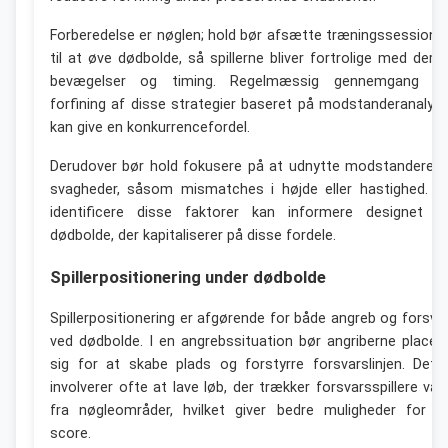
Forberedelse er nøglen; hold bør afsætte træningssessione
til at øve dødbolde, så spillerne bliver fortrolige med dere
bevægelser og timing. Regelmæssig gennemgang o
forfining af disse strategier baseret på modstanderanalys
kan give en konkurrencefordel.
Derudover bør hold fokusere på at udnytte modstanderen
svagheder, såsom mismatches i højde eller hastighed. A
identificere disse faktorer kan informere designet a
dødbolde, der kapitaliserer på disse fordele.
Spillerpositionering under dødbolde
Spillerpositionering er afgørende for både angreb og forsva
ved dødbolde. I en angrebssituation bør angriberne placer
sig for at skabe plads og forstyrre forsvarslinjen. Dett
involverer ofte at lave løb, der trækker forsvarsspillere væ
fra nøgleområder, hvilket giver bedre muligheder for a
score.