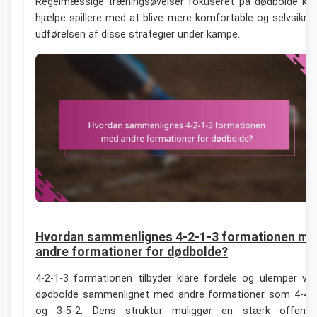
Regelmæssige træningsøvelser fokuseret på dødbolde ka
hjælpe spillere med at blive mere komfortable og selvsikre 
udførelsen af disse strategier under kampe.
Hvordan sammenlignes 4-2-1-3 formationen me
andre formationer for dødbolde?
4-2-1-3 formationen tilbyder klare fordele og ulemper ve
dødbolde sammenlignet med andre formationer som 4-4-
og 3-5-2. Dens struktur muliggør en stærk offensi