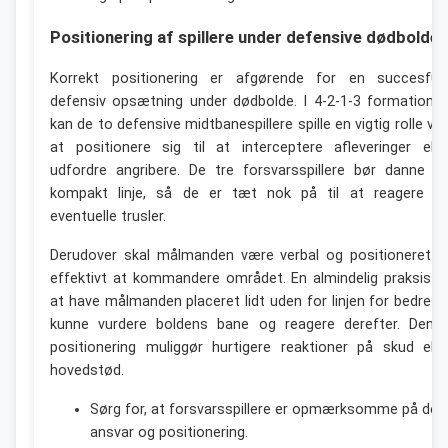
Positionering af spillere under defensive dødbolde
Korrekt positionering er afgørende for en succesful
defensiv opsætning under dødbolde. I 4-2-1-3 formatione
kan de to defensive midtbanespillere spille en vigtig rolle ve
at positionere sig til at interceptere afleveringer elle
udfordre angribere. De tre forsvarsspillere bør danne e
kompakt linje, så de er tæt nok på til at reagere p
eventuelle trusler.
Derudover skal målmanden være verbal og positioneret ti
effektivt at kommandere området. En almindelig praksis e
at have målmanden placeret lidt uden for linjen for bedre a
kunne vurdere boldens bane og reagere derefter. Denn
positionering muliggør hurtigere reaktioner på skud elle
hovedstød.
Sørg for, at forsvarsspillere er opmærksomme på der
ansvar og positionering.