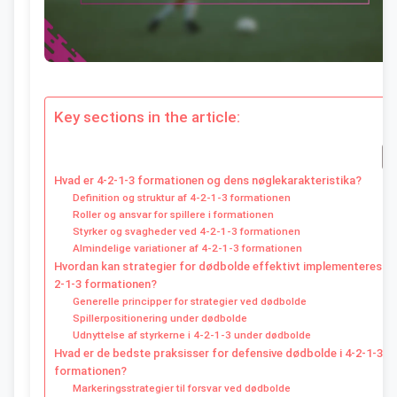
Key sections in the article:
Hvad er 4-2-1-3 formationen og dens nøglekarakteristika?
Definition og struktur af 4-2-1-3 formationen
Roller og ansvar for spillere i formationen
Styrker og svagheder ved 4-2-1-3 formationen
Almindelige variationer af 4-2-1-3 formationen
Hvordan kan strategier for dødbolde effektivt implementeres i 4
2-1-3 formationen?
Generelle principper for strategier ved dødbolde
Spillerpositionering under dødbolde
Udnyttelse af styrkerne i 4-2-1-3 under dødbolde
Hvad er de bedste praksisser for defensive dødbolde i 4-2-1-3
formationen?
Markeringsstrategier til forsvar ved dødbolde