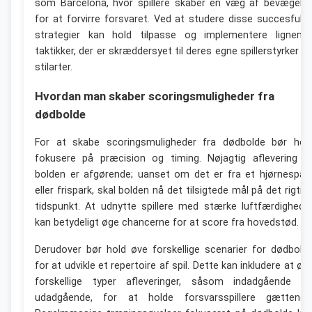
som Barcelona, hvor spillere skaber en væg af bevægels
for at forvirre forsvaret. Ved at studere disse succesfuld
strategier kan hold tilpasse og implementere lignend
taktikker, der er skræddersyet til deres egne spillerstyrker o
stilarter.
Hvordan man skaber scoringsmuligheder fra
dødbolde
For at skabe scoringsmuligheder fra dødbolde bør hol
fokusere på præcision og timing. Nøjagtig aflevering a
bolden er afgørende; uanset om det er fra et hjørnespar
eller frispark, skal bolden nå det tilsigtede mål på det rigtig
tidspunkt. At udnytte spillere med stærke luftfærdighede
kan betydeligt øge chancerne for at score fra hovedstød.
Derudover bør hold øve forskellige scenarier for dødbold
for at udvikle et repertoire af spil. Dette kan inkludere at øv
forskellige typer afleveringer, såsom indadgående o
udadgående, for at holde forsvarsspillere gættende