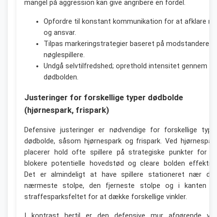
mangel på aggression kan give angribere en fordel.
Opfordre til konstant kommunikation for at afklare rol
og ansvar.
Tilpas markeringstrategier baseret på modstanderens
nøglespillere.
Undgå selvtilfredshed; oprethold intensitet gennem he
dødbolden.
Justeringer for forskellige typer dødbolde
(hjørnespark, frispark)
Defensive justeringer er nødvendige for forskellige type
dødbolde, såsom hjørnespark og frispark. Ved hjørnespar
placerer hold ofte spillere på strategiske punkter for a
blokere potentielle hovedstød og cleare bolden effektivt
Det er almindeligt at have spillere stationeret nær de
nærmeste stolpe, den fjerneste stolpe og i kanten a
straffesparksfeltet for at dække forskellige vinkler.
I kontrast hertil er den defensive mur afgørende ve