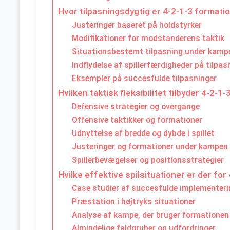
Hvor tilpasningsdygtig er 4-2-1-3 formati
Justeringer baseret på holdstyrker
Modifikationer for modstanderens taktik
Situationsbestemt tilpasning under kamp
Indflydelse af spillerfærdigheder på tilpa
Eksempler på succesfulde tilpasninger
Hvilken taktisk fleksibilitet tilbyder 4-2-1
Defensive strategier og overgange
Offensive taktikker og formationer
Udnyttelse af bredde og dybde i spillet
Justeringer og formationer under kampen
Spillerbevægelser og positionsstrategier
Hvilke effektive spilsituationer er der fo
Case studier af succesfulde implementeri
Præstation i højtryks situationer
Analyse af kampe, der bruger formationen
Almindelige faldgruber og udfordringer