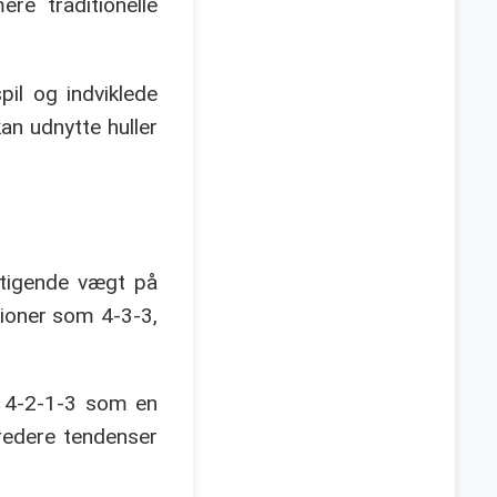
ere traditionelle
il og indviklede
an udnytte huller
 stigende vægt på
tioner som 4-3-3,
d 4-2-1-3 som en
bredere tendenser