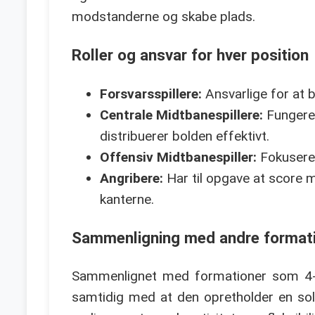
modstanderne og skabe plads.
Roller og ansvar for hver position
Forsvarsspillere:
Ansvarlige for at b
Centrale Midtbanespillere:
Fungerer
distribuerer bolden effektivt.
Offensiv Midtbanespiller:
Fokuserer 
Angribere:
Har til opgave at score 
kanterne.
Sammenligning med andre format
Sammenlignet med formationer som 4-4-
samtidig med at den opretholder en soli