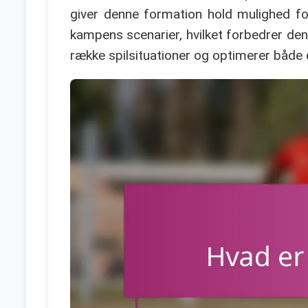
giver denne formation hold mulighed fo
kampens scenarier, hvilket forbedrer den 
række spilsituationer og optimerer både 