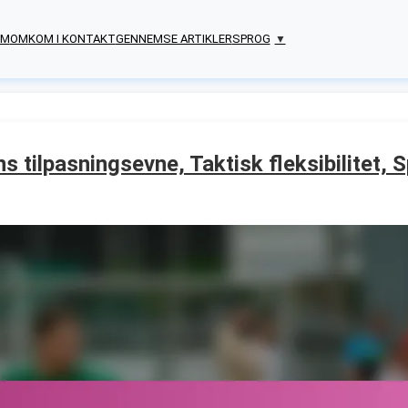
EM
OM
KOM I KONTAKT
GENNEMSE ARTIKLER
SPROG
▼
tilpasningsevne, Taktisk fleksibilitet, S