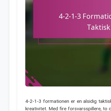
4-2-1-3 formationen er en alsidig taktis
kreativitet. Med fire forsvarsspillere, to