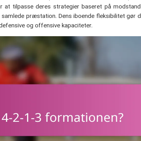
r at tilpasse deres strategier baseret på modstand
samlede præstation. Dens iboende fleksibilitet gør de
defensive og offensive kapaciteter.