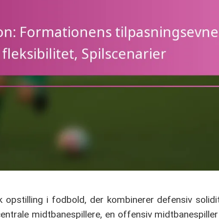
k opstilling i fodbold, der kombinerer defensiv solid
 centrale midtbanespillere, en offensiv midtbanespille